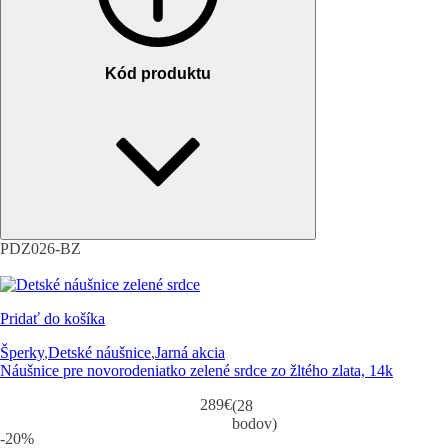
Kód produktu
PDZ026-BZ
Pridať do košíka
Šperky
,
Detské náušnice
,
Jarná akcia
Náušnice pre novorodeniatko zelené srdce zo žltého zlata, 14k
289
€
(28
bodov)
-20%