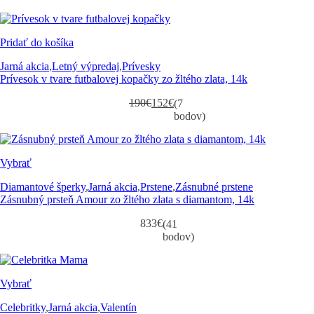
Pridať do košíka
Jarná akcia
,
Letný výpredaj
,
Prívesky
Prívesok v tvare futbalovej kopačky zo žltého zlata, 14k
190
€
152
€
(7
Pôvodná
Aktuálna
bodov)
cena
cena
bola:
je:
190€.
152€.
Vybrať
Diamantové šperky
,
Jarná akcia
,
Prstene
,
Zásnubné prstene
Zásnubný prsteň Amour zo žltého zlata s diamantom, 14k
833
€
(41
bodov)
Vybrať
Celebritky
,
Jarná akcia
,
Valentín