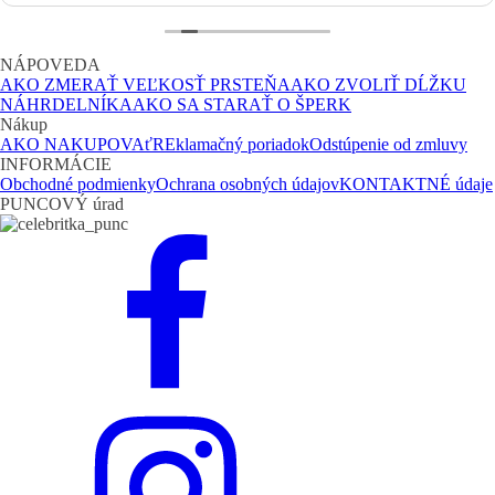
NÁPOVEDA
AKO ZMERAŤ VEĽKOSŤ PRSTEŇA
AKO ZVOLIŤ DĹŽKU
NÁHRDELNÍKA
AKO SA STARAŤ O ŠPERK
Nákup
AKO NAKUPOVAť
REklamačný poriadok
Odstúpenie od zmluvy
INFORMÁCIE
Obchodné podmienky
Ochrana osobných údajov
KONTAKTNÉ údaje
PUNCOVÝ úrad