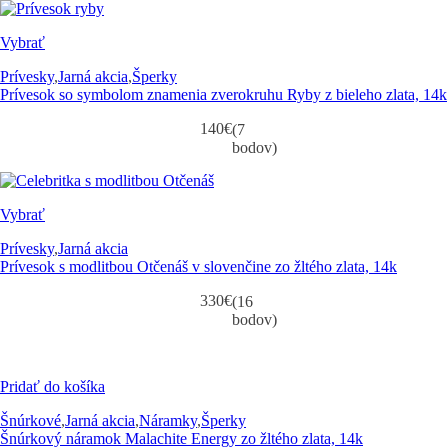
Vybrať
Prívesky
,
Jarná akcia
,
Šperky
Prívesok so symbolom znamenia zverokruhu Ryby z bieleho zlata, 14k
140
€
(7
bodov)
Vybrať
Prívesky
,
Jarná akcia
Prívesok s modlitbou Otčenáš v slovenčine zo žltého zlata, 14k
330
€
(16
bodov)
Pridať do košíka
Šnúrkové
,
Jarná akcia
,
Náramky
,
Šperky
Šnúrkový náramok Malachite Energy zo žltého zlata, 14k