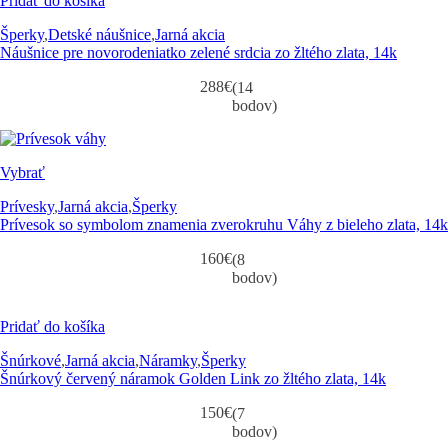
Pridať do košíka
Šperky
,
Detské náušnice
,
Jarná akcia
Náušnice pre novorodeniatko zelené srdcia zo žltého zlata, 14k
288
€
(14
bodov)
Vybrať
Prívesky
,
Jarná akcia
,
Šperky
Prívesok so symbolom znamenia zverokruhu Váhy z bieleho zlata, 14k
160
€
(8
bodov)
Pridať do košíka
Šnúrkové
,
Jarná akcia
,
Náramky
,
Šperky
Šnúrkový červený náramok Golden Link zo žltého zlata, 14k
150
€
(7
bodov)