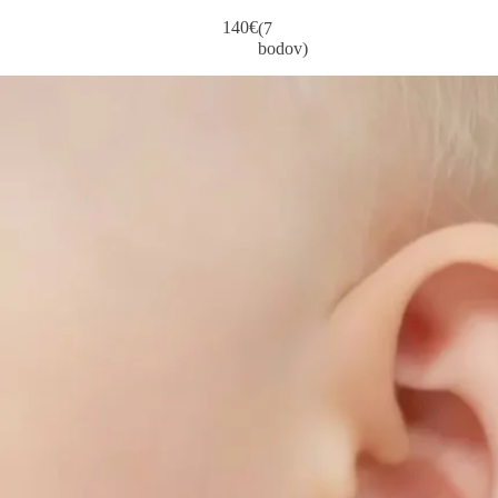
140
€
(7
bodov)