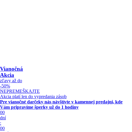
Vianočná
Akcia
zľavy až do
-50%
NEPREMEŠKAJTE
Akcia platí len do vypredania zásob
Pre vianočné darčeky nás návštívte v kamennej predajni, kde
Vám pripravíme šperky
už do 1 hodiny
00
dní
:
00