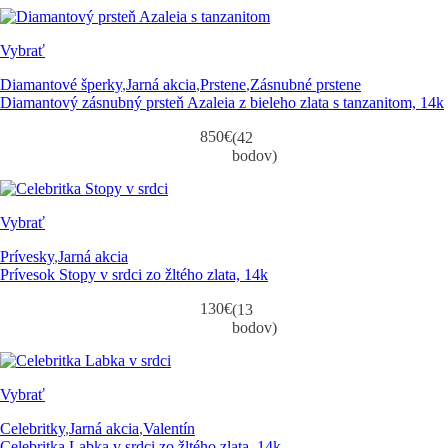
Vybrať
Diamantové šperky
,
Jarná akcia
,
Prstene
,
Zásnubné prstene
Diamantový zásnubný prsteň Azaleia z bieleho zlata s tanzanitom, 14k
850
€
(42
bodov)
Vybrať
Prívesky
,
Jarná akcia
Prívesok Stopy v srdci zo žltého zlata, 14k
130
€
(13
bodov)
Vybrať
Celebritky
,
Jarná akcia
,
Valentín
Celebritka Labka v srdci zo žltého zlata, 14k