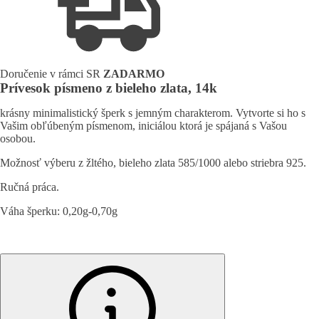
14k
Doručenie v rámci SR
ZADARMO
Prívesok písmeno z bieleho zlata, 14k
krásny minimalistický šperk s jemným charakterom. Vytvorte si ho s
Vašim obľúbeným písmenom, iniciálou ktorá je spájaná s Vašou
osobou.
Možnosť výberu z žltého, bieleho zlata 585/1000 alebo striebra 925.
Ručná práca.
Váha šperku: 0,20g-0,70g