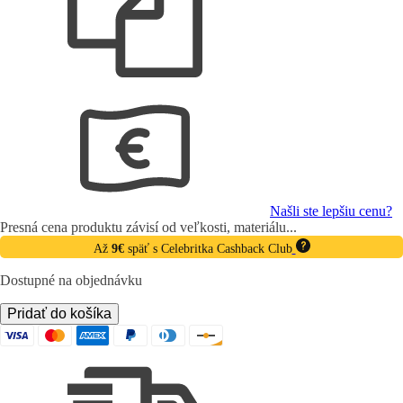
Našli ste lepšiu cenu?
Presná cena produktu závisí od veľkosti, materiálu...
Až
9€
späť s Celebritka Cashback Club
Dostupné na objednávku
množstvo
Pridať do košíka
Prívesok
písmeno
z
bieleho
zlata,