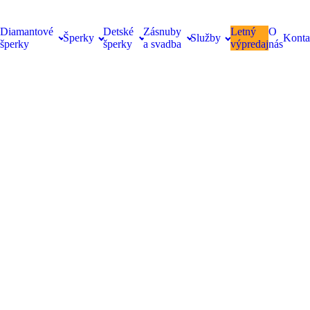
Diamantové
Detské
Zásnuby
Letný
O
Šperky
Služby
Konta
šperky
šperky
a svadba
výpredaj
nás