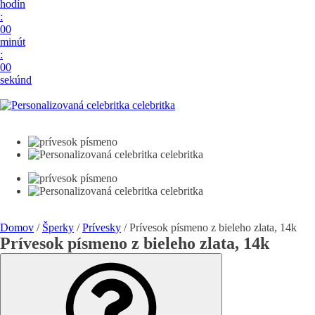
hodín
:
00
minút
:
00
sekúnd
Domov
/
Šperky
/
Prívesky
/ Prívesok písmeno z bieleho zlata, 14k
Prívesok písmeno z bieleho zlata, 14k