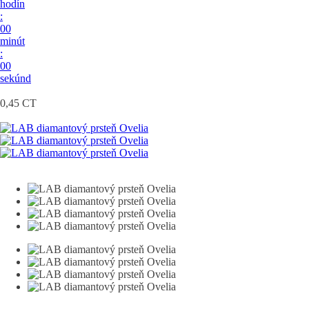
hodín
:
00
minút
:
00
sekúnd
0,45 CT