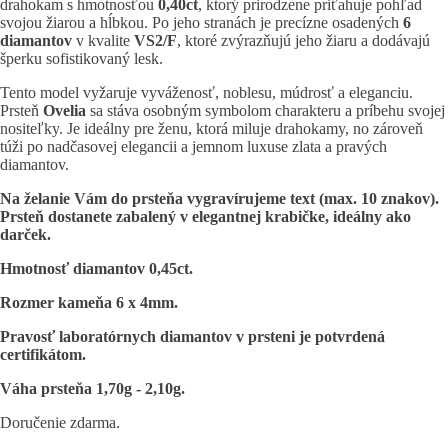
drahokam s hmotnosťou
0,40ct
, ktorý prirodzene priťahuje pohľad
svojou žiarou a hĺbkou. Po jeho stranách je precízne osadených
6
diamantov
v kvalite
VS2/F
, ktoré zvýrazňujú jeho žiaru a dodávajú
šperku sofistikovaný lesk.
Tento model vyžaruje vyváženosť, noblesu, múdrosť a eleganciu.
Prsteň
Ovelia
sa stáva osobným symbolom charakteru a príbehu svojej
nositeľky. Je ideálny pre ženu, ktorá miluje drahokamy, no zároveň
túži po nadčasovej elegancii a jemnom luxuse zlata a pravých
diamantov.
Na želanie Vám do prsteňa vygravírujeme text (max. 10 znakov).
Prsteň dostanete zabalený v elegantnej krabičke, ideálny ako
darček.
Hmotnosť diamantov 0,45ct.
Rozmer kameňa 6 x 4mm.
Pravosť laboratórnych diamantov v prsteni je potvrdená
certifikátom.
Váha prsteňa 1,70g - 2,10g.
Doručenie zdarma.