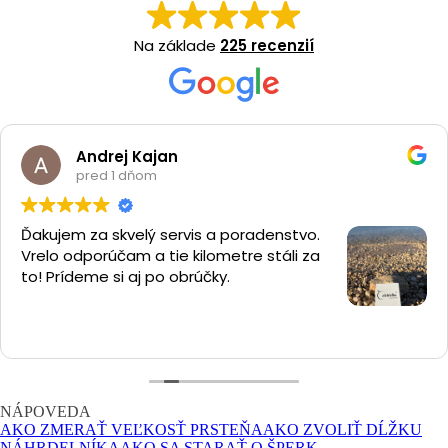
Na základe
225 recenzií
 Kajan
Hele
dňom
pred 
elý servis a poradenstvo.
Kvalitná prá
m a tie kilometre stáli za
odporúčam
aj po obrúčky.
NÁPOVEDA
AKO ZMERAŤ VEĽKOSŤ PRSTEŇA
AKO ZVOLIŤ DĹŽKU
NÁHRDELNÍKA
AKO SA STARAŤ O ŠPERK