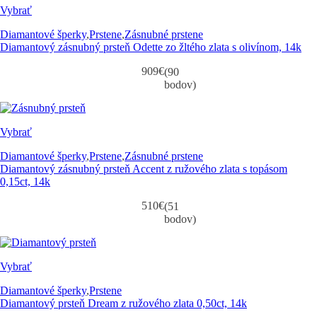
Vybrať
Diamantové šperky
,
Prstene
,
Zásnubné prstene
Diamantový zásnubný prsteň Odette zo žltého zlata s olivínom, 14k
909
€
(90
bodov)
Vybrať
Diamantové šperky
,
Prstene
,
Zásnubné prstene
Diamantový zásnubný prsteň Accent z ružového zlata s topásom
0,15ct, 14k
510
€
(51
bodov)
Vybrať
Diamantové šperky
,
Prstene
Diamantový prsteň Dream z ružového zlata 0,50ct, 14k