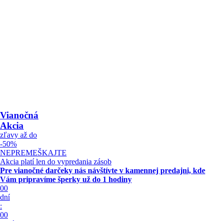
Vianočná
Akcia
zľavy až do
-50%
NEPREMEŠKAJTE
Akcia platí len do vypredania zásob
Pre vianočné darčeky nás návštívte v kamennej predajni, kde
Vám pripravíme šperky
už do 1 hodiny
00
dní
:
00