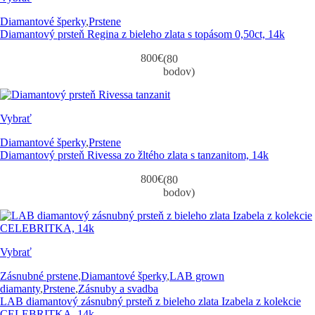
Diamantové šperky
,
Prstene
Diamantový prsteň Regina z bieleho zlata s topásom 0,50ct, 14k
800
€
(80
bodov)
Vybrať
Diamantové šperky
,
Prstene
Diamantový prsteň Rivessa zo žltého zlata s tanzanitom, 14k
800
€
(80
bodov)
Vybrať
Zásnubné prstene
,
Diamantové šperky
,
LAB grown
diamanty
,
Prstene
,
Zásnuby a svadba
LAB diamantový zásnubný prsteň z bieleho zlata Izabela z kolekcie
CELEBRITKA, 14k