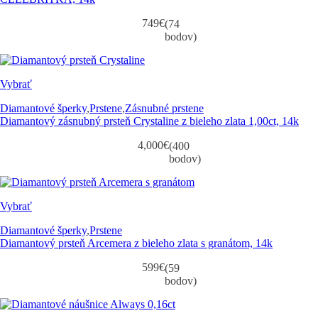
749
€
(74
bodov)
Vybrať
Diamantové šperky
,
Prstene
,
Zásnubné prstene
Diamantový zásnubný prsteň Crystaline z bieleho zlata 1,00ct, 14k
4,000
€
(400
bodov)
Vybrať
Diamantové šperky
,
Prstene
Diamantový prsteň Arcemera z bieleho zlata s granátom, 14k
599
€
(59
bodov)