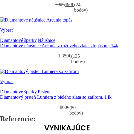
700
€
490
€
(24
Pôvodná
Aktuálna
bodov)
cena
cena
bola:
je:
700€.
490€.
Vybrať
Diamantové šperky
,
Náušnice
Diamantové náušnice Arcania z ružového zlata s topásom, 14k
1,350
€
(135
bodov)
Vybrať
Diamantové šperky
,
Prstene
Diamantový prsteň Lumiera z bieleho zlata so zafírom, 14k
800
€
(80
bodov)
Referencie:
VYNIKAJÚCE