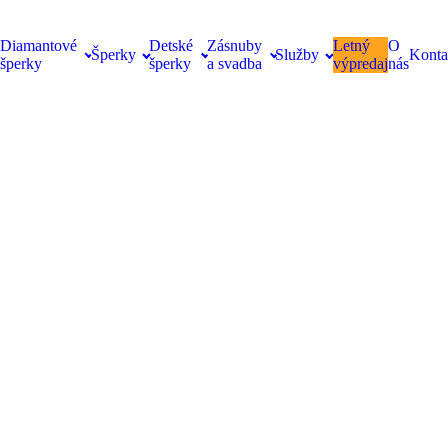
Diamantové
Detské
Zásnuby
Letný
O
Šperky
Služby
Konta
šperky
šperky
a svadba
výpredaj
nás