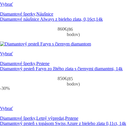
Vybrať
Diamantové šperky
,
Náušnice
Diamantové náušnice Always z bieleho zlata, 0,16ct,14k
860
€
(86
bodov)
Vybrať
Diamantové šperky
,
Prstene
Diamantový prsteň Faryn zo žltého zlata s čiernymi diamantmi, 14k
850
€
(85
bodov)
-30%
Vybrať
Diamantové šperky
,
Letný výpredaj
,
Prstene
Diamantový prsteň s topásom Swiss Azure z bieleho zlata 0,11ct, 14k