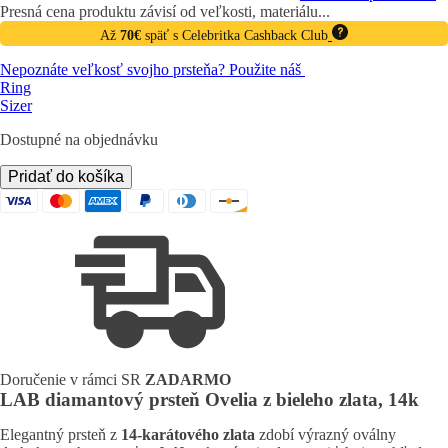
Presná cena produktu závisí od veľkosti, materiálu...
Až
70€
späť s Celebritka Cashback Club
Nepoznáte veľkosť svojho prsteňa? Použite náš
Ring
Sizer
Dostupné na objednávku
množstvo
Pridať do košíka
LAB
diamantový
prsteň
Ovelia
z
bieleho
zlata,
14k
Doručenie v rámci SR
ZADARMO
LAB diamantový prsteň Ovelia z bieleho zlata, 14k
Elegantný prsteň z
14-karátového zlata
zdobí výrazný oválny