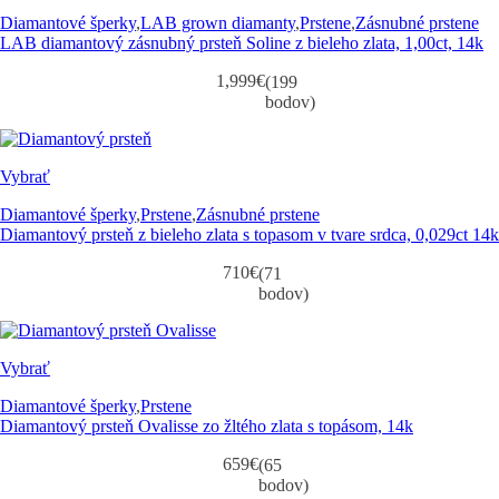
Diamantové šperky
,
LAB grown diamanty
,
Prstene
,
Zásnubné prstene
LAB diamantový zásnubný prsteň Soline z bieleho zlata, 1,00ct, 14k
1,999
€
(199
bodov)
Vybrať
Diamantové šperky
,
Prstene
,
Zásnubné prstene
Diamantový prsteň z bieleho zlata s topasom v tvare srdca, 0,029ct 14k
710
€
(71
bodov)
Vybrať
Diamantové šperky
,
Prstene
Diamantový prsteň Ovalisse zo žltého zlata s topásom, 14k
659
€
(65
bodov)