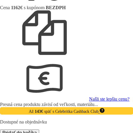
Cena
1162€
s kupónom
BEZDPH
Našli ste lepšiu cenu?
Presná cena produktu závisí od veľkosti, materiálu...
Až
143€
späť s Celebritka Cashback Club
Dostupné na objednávku
množstvo
Pridať do košíka