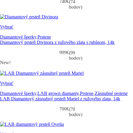
740
€
(74
bodov)
Vybrať
Diamantové šperky
,
Prstene
Diamantový prsteň Divinora z ružového zlata s rubínom, 14k
999
€
(99
bodov)
New!
Vybrať
Diamantové šperky
,
LAB grown diamanty
,
Prstene
,
Zásnubné prstene
LAB Diamantový zásnubný prsteň Mariel z ružového zlata, 14k
700
€
(70
bodov)