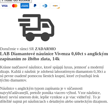
LAB
Diamantové
náušnice
Vivenza
0,60ct
s
anglickým
zapínaním
zo
žltého
zlata,
Doručenie v rámci SR
ZADARMO
14k
LAB Diamantové náušnice Vivenza 0,60ct s anglickým
zapínaním zo žltého zlata, 14k
Krásne nadčasové náušnice, ktoré spájajú luxus, jemnosť a moderný
dizajn. Každá z náušníc je zdobená laboratórnym diamantom 0,30ct a
sú pevne osadené pomocou šiestich krapní, ktoré zvýrazňujú lesk
týchto diamantov.
Náušnice s anglickým typom zapínania je v súčasnosti
najvyhľadávanejší, pretože ponúka viacero výhod. Vzor náušnice,
ktorý nevisí smerom dole, lepšie vynikne a je viac viditeľný. To je
dôležité najmä pri náušniciach s detailným alebo umeleckým dizajnom.