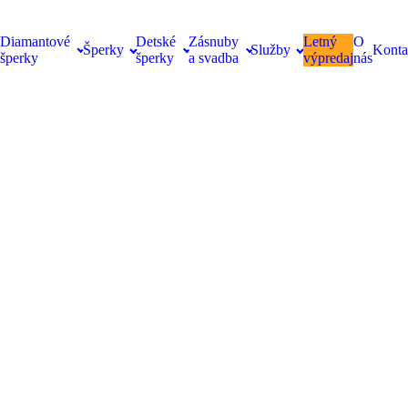
Diamantové
Detské
Zásnuby
Letný
O
Šperky
Služby
Konta
šperky
šperky
a svadba
výpredaj
nás