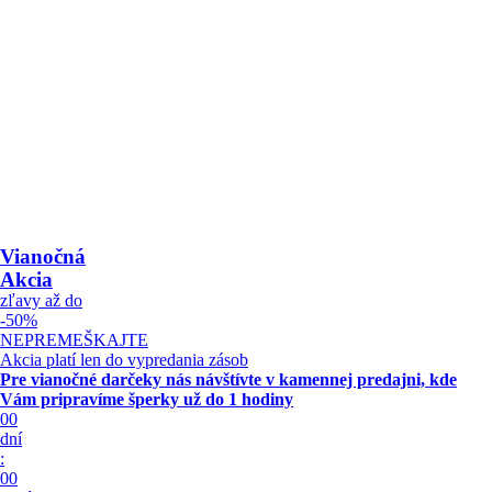
Vianočná
Akcia
zľavy až do
-50%
NEPREMEŠKAJTE
Akcia platí len do vypredania zásob
Pre vianočné darčeky nás návštívte v kamennej predajni, kde
Vám pripravíme šperky
už do 1 hodiny
00
dní
:
00