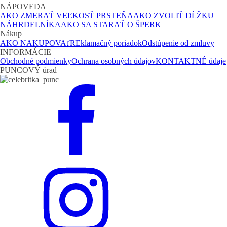
NÁPOVEDA
AKO ZMERAŤ VEĽKOSŤ PRSTEŇA
AKO ZVOLIŤ DĹŽKU
NÁHRDELNÍKA
AKO SA STARAŤ O ŠPERK
Nákup
AKO NAKUPOVAť
REklamačný poriadok
Odstúpenie od zmluvy
INFORMÁCIE
Obchodné podmienky
Ochrana osobných údajov
KONTAKTNÉ údaje
PUNCOVÝ úrad