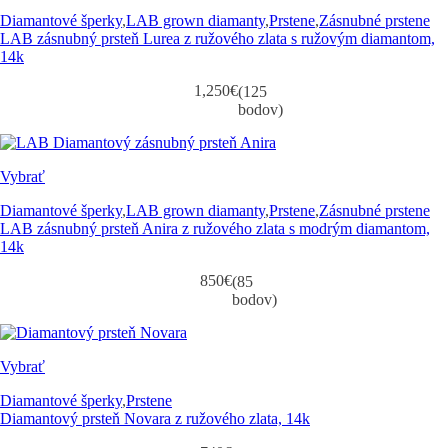
Diamantové šperky
,
LAB grown diamanty
,
Prstene
,
Zásnubné prstene
LAB zásnubný prsteň Lurea z ružového zlata s ružovým diamantom,
14k
1,250
€
(125
bodov)
Vybrať
Diamantové šperky
,
LAB grown diamanty
,
Prstene
,
Zásnubné prstene
LAB zásnubný prsteň Anira z ružového zlata s modrým diamantom,
14k
850
€
(85
bodov)
Vybrať
Diamantové šperky
,
Prstene
Diamantový prsteň Novara z ružového zlata, 14k