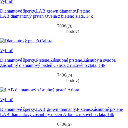
Vybrať
Diamantové šperky
,
LAB grown diamanty
,
Prstene
LAB diamantový prsteň Ovelia z bieleho zlata, 14k
700
€
(70
bodov)
Vybrať
Diamantové šperky
,
Prstene
,
Zásnubné prstene
,
Zásnuby a svadba
Zásnubný diamantový prsteň Calista z ružového zlata, 14k
740
€
(74
bodov)
Vybrať
Diamantové šperky
,
LAB grown diamanty
,
Prstene
,
Zásnubné prstene
LAB diamantový zásnubný prsteň Arlora z ružového zlata, 14k
670
€
(67