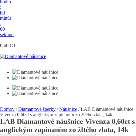
hodín
:
00
minút
:
00
sekúnd
0,60 CT
Domov
/
Diamantové šperky
/
Náušnice
/ LAB Diamantové náušnice
Vivenza 0,60ct s anglickým zapínaním zo žltého zlata, 14k
LAB Diamantové náušnice Vivenza 0,60ct s
anglickým zapínaním zo žltého zlata, 14k