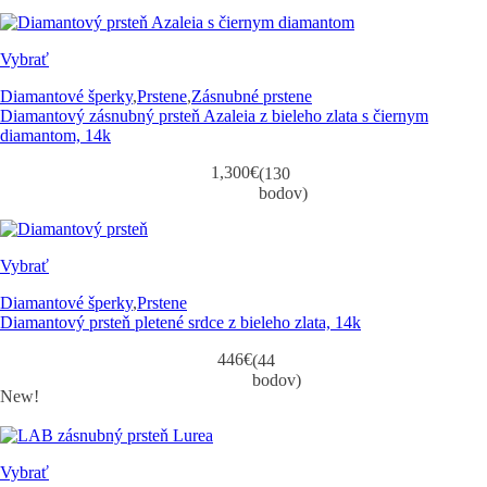
Vybrať
Diamantové šperky
,
Prstene
,
Zásnubné prstene
Diamantový zásnubný prsteň Azaleia z bieleho zlata s čiernym
diamantom, 14k
1,300
€
(130
bodov)
Vybrať
Diamantové šperky
,
Prstene
Diamantový prsteň pletené srdce z bieleho zlata, 14k
446
€
(44
bodov)
New!
Vybrať