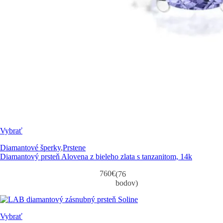
Vybrať
Diamantové šperky
,
Prstene
Diamantový prsteň Alovena z bieleho zlata s tanzanitom, 14k
760
€
(76
bodov)
Vybrať