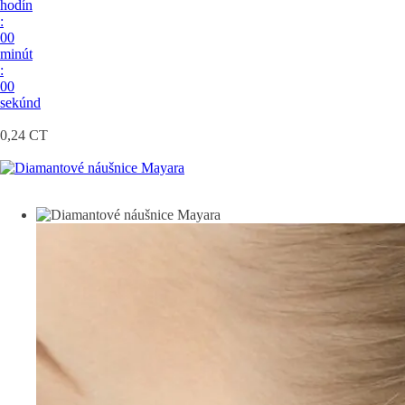
hodín
:
00
minút
:
00
sekúnd
0,24 CT