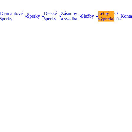
Diamantové
Detské
Zásnuby
Letný
O
Šperky
Služby
Konta
šperky
šperky
a svadba
výpredaj
nás