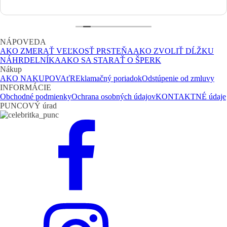
NÁPOVEDA
AKO ZMERAŤ VEĽKOSŤ PRSTEŇA
AKO ZVOLIŤ DĹŽKU
NÁHRDELNÍKA
AKO SA STARAŤ O ŠPERK
Nákup
AKO NAKUPOVAť
REklamačný poriadok
Odstúpenie od zmluvy
INFORMÁCIE
Obchodné podmienky
Ochrana osobných údajov
KONTAKTNÉ údaje
PUNCOVÝ úrad