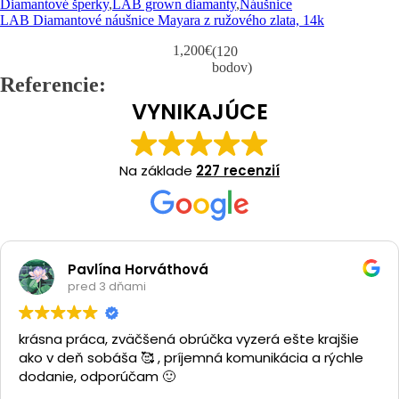
Diamantové šperky
,
LAB grown diamanty
,
Náušnice
LAB Diamantové náušnice Mayara z ružového zlata, 14k
1,200
€
(120
bodov)
Referencie:
VYNIKAJÚCE
Na základe
227 recenzií
Pavlína Horváthová
pred 3 dňami
krásna práca, zväčšená obrúčka vyzerá ešte krajšie
ako v deň sobáša 🥰 , príjemná komunikácia a rýchle
dodanie, odporúčam 🙂