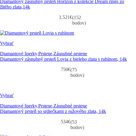
Diamantový zásnubný prsteň Horizon z kolekcie Dream rings zo
žltého zlata,14k
1,521
€
(152
bodov)
Vybrať
Diamantové šperky
,
Prstene
,
Zásnubné prstene
Diamantový zásnubný prsteň Lovia z bieleho zlata s rubínom, 14k
750
€
(75
bodov)
Vybrať
Diamantové šperky
,
Prstene
,
Zásnubné prstene
Diamantový prsteň so srdiečkami z ružového zlata, 14k
534
€
(53
bodov)