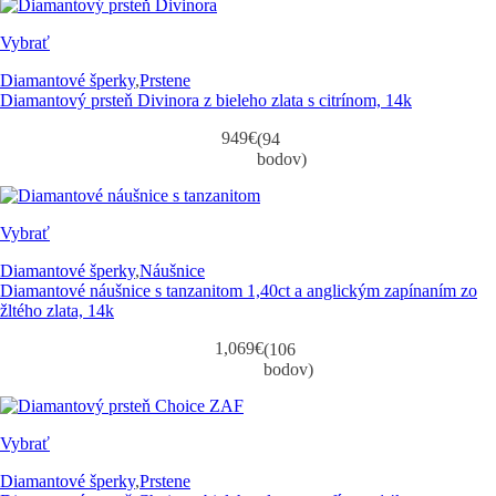
Vybrať
Diamantové šperky
,
Prstene
Diamantový prsteň Divinora z bieleho zlata s citrínom, 14k
949
€
(94
bodov)
Vybrať
Diamantové šperky
,
Náušnice
Diamantové náušnice s tanzanitom 1,40ct a anglickým zapínaním zo
žltého zlata, 14k
1,069
€
(106
bodov)
Vybrať
Diamantové šperky
,
Prstene