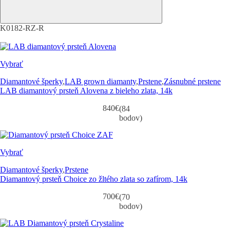
K0182-RZ-R
Vybrať
Diamantové šperky
,
LAB grown diamanty
,
Prstene
,
Zásnubné prstene
LAB diamantový prsteň Alovena z bieleho zlata, 14k
840
€
(84
bodov)
Vybrať
Diamantové šperky
,
Prstene
Diamantový prsteň Choice zo žltého zlata so zafírom, 14k
700
€
(70
bodov)