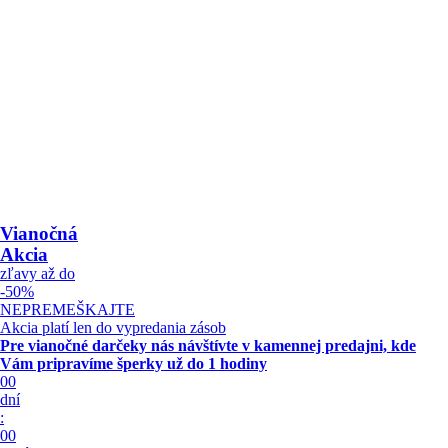
Vianočná
Akcia
zľavy až do
-50%
NEPREMEŠKAJTE
Akcia platí len do vypredania zásob
Pre vianočné darčeky nás návštívte v kamennej predajni, kde
Vám pripravíme šperky
už do 1 hodiny
00
dní
:
00