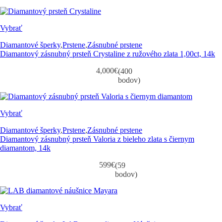
Vybrať
Diamantové šperky
,
Prstene
,
Zásnubné prstene
Diamantový zásnubný prsteň Crystaline z ružového zlata 1,00ct, 14k
4,000
€
(400
bodov)
Vybrať
Diamantové šperky
,
Prstene
,
Zásnubné prstene
Diamantový zásnubný prsteň Valoria z bieleho zlata s čiernym
diamantom, 14k
599
€
(59
bodov)
Vybrať