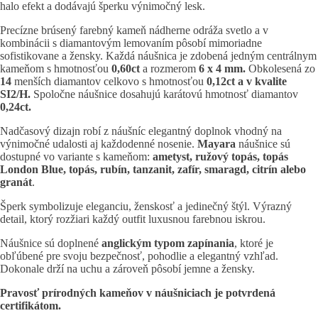
halo efekt a dodávajú šperku výnimočný lesk.
Precízne brúsený farebný kameň nádherne odráža svetlo a v
kombinácii s diamantovým lemovaním pôsobí mimoriadne
sofistikovane a žensky. Každá náušnica je zdobená jedným centrálnym
kameňom s hmotnosťou
0,60ct
a rozmerom
6 x 4 mm.
Obkolesená zo
14
menších diamantov celkovo s hmotnosťou
0,12ct a v kvalite
SI2/H.
Spoločne náušnice dosahujú karátovú hmotnosť diamantov
0,24ct.
Nadčasový dizajn robí z náušníc elegantný doplnok vhodný na
výnimočné udalosti aj každodenné nosenie.
Mayara
náušnice sú
dostupné vo variante s kameňom:
ametyst, ružový topás, topás
London Blue, topás, rubín, tanzanit, zafír, smaragd, citrín alebo
granát
.
Šperk symbolizuje eleganciu, ženskosť a jedinečný štýl. Výrazný
detail, ktorý rozžiari každý outfit luxusnou farebnou iskrou.
Náušnice sú doplnené
anglickým typom zapínania
, ktoré je
obľúbené pre svoju bezpečnosť, pohodlie a elegantný vzhľad.
Dokonale drží na uchu a zároveň pôsobí jemne a žensky.
Pravosť prírodných kameňov v náušniciach je potvrdená
certifikátom.