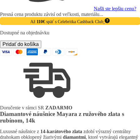
Našli ste lepšiu cenu?
Presná cena produktu závisí od veľkosti, materiálu...
Až
110€
späť s Celebritka Cashback Club
Dostupné na objednávku
množstvo
Pridať do košíka
Diamantové
náušnice
Mayara
z
ružového
zlata
s
rubínom,
14k
Doručenie v rámci SR
ZADARMO
Diamantové náušnice Mayara z ružového zlata s
rubínom, 14k
Luxusné náušnice z
14-karátového zlata
zdobí výrazný centrálny
drahokam obklopený žiarivými
diamantmi
, ktoré vytvárajú elegantný