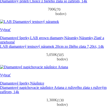
Diamantový prsteň Choice z bieleho zlata so zafírom, 14k
700
€
(70
bodov)
Vybrať
Diamantové šperky
,
LAB grown diamanty
,
Náramky
,
Náramky
,
Zlaté a
strieborné
LAB diamantový tenisový náramok 20cm zo žltého zlata 7,20ct, 14k
5,050
€
(505
bodov)
Vybrať
Diamantové šperky
,
Náušnice
Diamantové napichovacie náušnice Ariana z ružového zlata s ružovým
zafírom, 14k
1,300
€
(130
bodov)