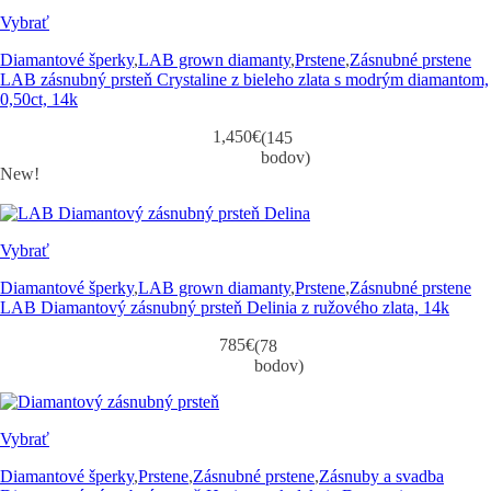
Vybrať
Diamantové šperky
,
LAB grown diamanty
,
Prstene
,
Zásnubné prstene
LAB zásnubný prsteň Crystaline z bieleho zlata s modrým diamantom,
0,50ct, 14k
1,450
€
(145
bodov)
New!
Vybrať
Diamantové šperky
,
LAB grown diamanty
,
Prstene
,
Zásnubné prstene
LAB Diamantový zásnubný prsteň Delinia z ružového zlata, 14k
785
€
(78
bodov)
Vybrať
Diamantové šperky
,
Prstene
,
Zásnubné prstene
,
Zásnuby a svadba