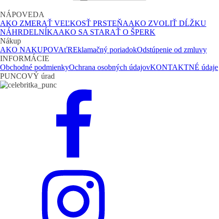
NÁPOVEDA
AKO ZMERAŤ VEĽKOSŤ PRSTEŇA
AKO ZVOLIŤ DĹŽKU
NÁHRDELNÍKA
AKO SA STARAŤ O ŠPERK
Nákup
AKO NAKUPOVAť
REklamačný poriadok
Odstúpenie od zmluvy
INFORMÁCIE
Obchodné podmienky
Ochrana osobných údajov
KONTAKTNÉ údaje
PUNCOVÝ úrad