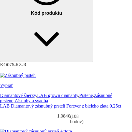
Kód produktu
KO076-RZ-R
Vybrať
Diamantové šperky
,
LAB grown diamanty
,
Prstene
,
Zásnubné
prstene
,
Zásnuby a svadba
LAB Diamantový zásnubný prsteň Forever z bieleho zlata 0,25ct
1,084
€
(108
bodov)