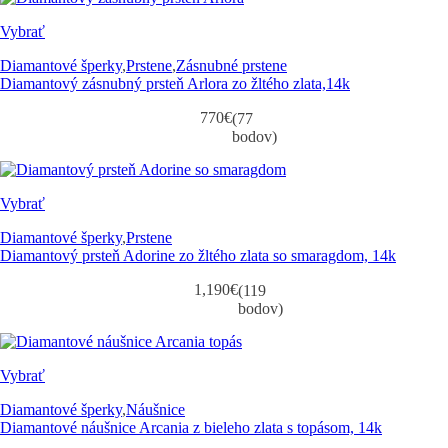
Vybrať
Diamantové šperky
,
Prstene
,
Zásnubné prstene
Diamantový zásnubný prsteň Arlora zo žltého zlata,14k
770
€
(77
bodov)
Vybrať
Diamantové šperky
,
Prstene
Diamantový prsteň Adorine zo žltého zlata so smaragdom, 14k
1,190
€
(119
bodov)
Vybrať
Diamantové šperky
,
Náušnice
Diamantové náušnice Arcania z bieleho zlata s topásom, 14k