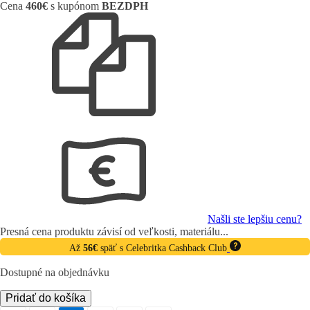
Cena
460€
s kupónom
BEZDPH
Našli ste lepšiu cenu?
Presná cena produktu závisí od veľkosti, materiálu...
Až
56€
späť s Celebritka Cashback Club
Dostupné na objednávku
množstvo
Pridať do košíka
Diamantové