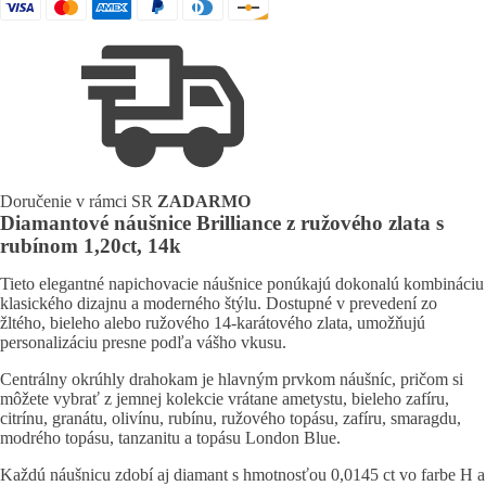
náušnice
Brilliance
z
ružového
zlata
s
rubínom
1,20ct,
14k
Doručenie v rámci SR
ZADARMO
Diamantové náušnice Brilliance z ružového zlata s
rubínom 1,20ct, 14k
Tieto elegantné napichovacie náušnice ponúkajú dokonalú kombináciu
klasického dizajnu a moderného štýlu. Dostupné v prevedení zo
žltého, bieleho alebo ružového 14-karátového zlata, umožňujú
personalizáciu presne podľa vášho vkusu.
Centrálny okrúhly drahokam je hlavným prvkom náušníc, pričom si
môžete vybrať z jemnej kolekcie vrátane ametystu, bieleho zafíru,
citrínu, granátu, olivínu, rubínu, ružového topásu, zafíru, smaragdu,
modrého topásu, tanzanitu a topásu London Blue.
Každú náušnicu zdobí aj diamant s hmotnosťou 0,0145 ct vo farbe H a