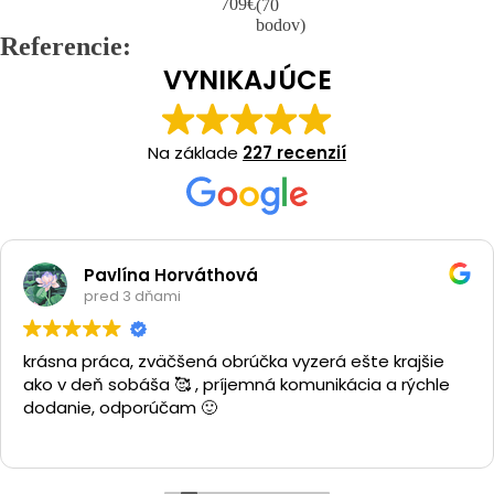
709
€
(70
bodov)
Referencie:
VYNIKAJÚCE
Na základe
227 recenzií
Richard Lukačovsk
pred 3 dňami
a vyzerá ešte krajšie
Vykup zlata mali najlepšiu 
á komunikácia a rýchle
počkanie, s čim som sa inde