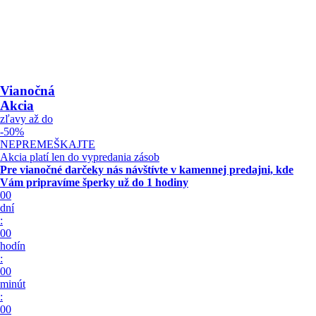
Vianočná
Akcia
zľavy až do
-50%
NEPREMEŠKAJTE
Akcia platí len do vypredania zásob
Pre vianočné darčeky nás návštívte v kamennej predajni, kde
Vám pripravíme šperky
už do 1 hodiny
00
dní
:
00
hodín
:
00
minút
:
00