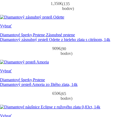
1,350
€
(135
bodov)
Vybrať
Diamantové šperky
,
Prstene
,
Zásnubné prstene
Diamantový zásnubný prsteň Odette z bieleho zlata s citrínom, 14k
909
€
(90
bodov)
Vybrať
Diamantové šperky
,
Prstene
Diamantový prsteň Amoria zo žltého zlata, 14k
650
€
(65
bodov)
Vybrať