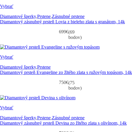
Vybrať
Diamantové šperky
,
Prstene
,
Zásnubné prstene
Diamantový zásnubný prsteň Lovia z bieleho zlata s granátom, 14k
699
€
(69
bodov)
Vybrať
Diamantové šperky
,
Prstene
Diamantový prsteň Evangeline zo žltého zlata s ružovým topásom, 14k
750
€
(75
bodov)
Vybrať
Diamantové šperky
,
Prstene
,
Zásnubné prstene
Diamantový zásnubný prsteň Devina zo žltého zlata s olivínom, 14k