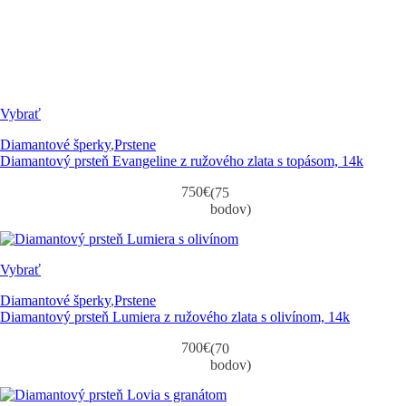
Vybrať
Diamantové šperky
,
Prstene
Diamantový prsteň Evangeline z ružového zlata s topásom, 14k
750
€
(75
bodov)
Vybrať
Diamantové šperky
,
Prstene
Diamantový prsteň Lumiera z ružového zlata s olivínom, 14k
700
€
(70
bodov)