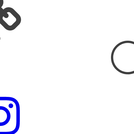
a
Hľadať: