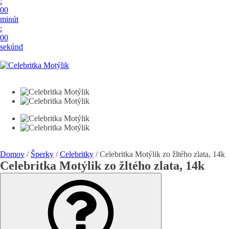
:
00
minút
:
00
sekúnd
Domov
/
Šperky
/
Celebritky
/ Celebritka Motýlik zo žltého zlata, 14k
Celebritka Motýlik zo žltého zlata, 14k