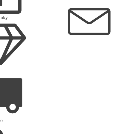
ruky
info@celebritka.sk
y
mo