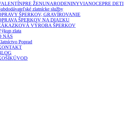
VALENTÍN
PRE ŽENU
NARODENINY
VIANOCE
PRE DETI
Subdodávateľské zlatnícke služby
OPRAVY ŠPERKOV, GRAVÍROVANIE
OPRAVA ŠPERKOV NA DIAĽKU
ZÁKAZKOVÁ VÝROBA ŠPERKOV
Výkup zlata
O NÁS
latníctvo Poprad
KONTAKT
BLOG
KOŠÍK
ÚVOD