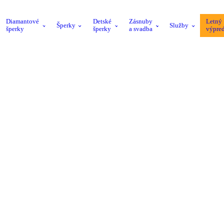
Diamantové
Detské
Zásnuby
Letný
Šperky
Služby
šperky
šperky
a svadba
výpre