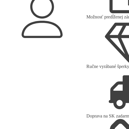
Možnosť predĺženej zá
Prihlásenie/Registrácia
Ručne vyrábané šperk
Doprava na SK zadar