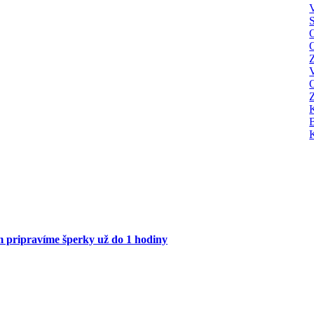
Z
ám pripravíme šperky
už do 1 hodiny