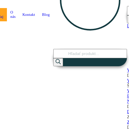
P
O
s
Kontakt
Blog
daj
nás
Products
search